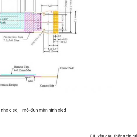
,
 nhỏ oled
mô-đun màn hình oled
Gửi yêu cầu thông tin củ