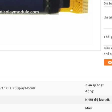
Giá b
chi ti
Thời 
Điều 
Khả n
Điện áp hoạt
71 '' OLED Display Module
động:
Nhiệt độ lưu trữ:
Màu: