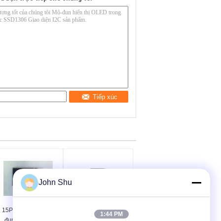
Tiếp xúc
John Shu
15PINs 4 - Dây Mô-
Bảng điều khiển màn
1:44 PM
đun Màn hình OLI
hình OLED màu