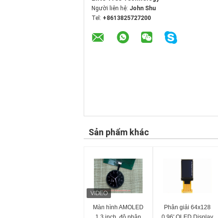
Người liên hệ:
John Shu
Tel:
+8613825727200
Sản phẩm khác
Màn hình AMOLED
Phân giải 64x128
1.3 inch, độ phân
0,96' OLED Display