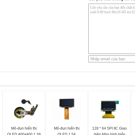
Mô-đun hiển thị
Mô-đun hiển thị
128 * 64 SPI IIC Giao
OLED 400x400 1.39
OLED 1,54
diện Màn hình hiển