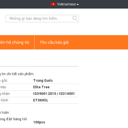
Vietnamese
iên hệ chúng tôi
Yêu cầu báo giá
tin chi tiết sản phẩm:
 gốc:
Trung Quốc
hiệu:
Elite Tree
 nhận:
ISO9001:2015 / ISO14001
 hình:
ET069OL
 toán:
ợng đặt hàng tối
100pcs