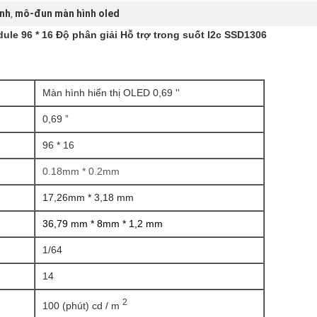
ỉnh
mô-đun màn hình oled
,
ule 96 * 16 Độ phân giải Hỗ trợ trong suốt I2c SSD1306
Màn hình hiển thị OLED 0,69 ''
0,69 ”
96 * 16
0.18mm * 0.2mm
17,26mm * 3,18 mm
36,79 mm * 8mm * 1,2 mm
1/64
14
2
100 (phút) cd / m