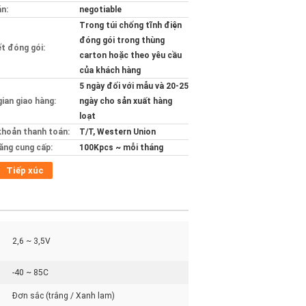
án:
negotiable
Trong túi chống tĩnh điện
đóng gói trong thùng
ết đóng gói:
carton hoặc theo yêu cầu
của khách hàng
5 ngày đối với mẫu và 20-25
gian giao hàng:
ngày cho sản xuất hàng
loạt
khoản thanh toán:
T/T, Western Union
ăng cung cấp:
100Kpcs ~ mỗi tháng
Tiếp xúc
2,6 ~ 3,5V
-40 ~ 85C
Đơn sắc (trắng / Xanh lam)