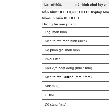
màn hình oled tùy ch
Làm nổi bật:
Màn hình OLED 0,69 '' OLED Display Mod
Mô-đun hiển thị OLED
Thông tin sản phẩm
Loại màn hình
Kích thước màn hình (inch)
Độ phân giải màn hình
Pixel Pitch
Khu vực hoạt động (mm * mm)
Kích thước Outline (mm * mm)
Nhiệm vụ
GHIM
Độ sáng (nits)